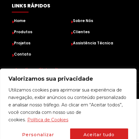
LINKS RÁPIDOS
›
›
Home
Sobre Nós
›
›
Produtos
Clientes
›
›
Projetos
Assistência Técnica
›
Contato
›
@audioqualitybrasil
Valorizamos sua privacidade
Desenvolvido por
• Todos os direitos reservados
Utilizamos cookies para aprimorar sua experiência de
navegação, exibir anúncios ou conteúdo personalizado
e analisar nosso tráfego. Ao clicar em “Aceitar todos”,
você concorda com nosso uso de
cookies.
Política de Cookies
Personalizar
Aceitar tudo