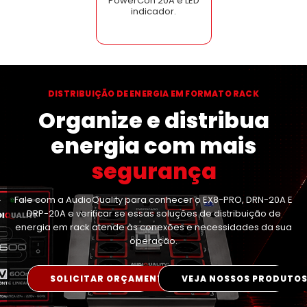
PowerCon 20A e LED
indicador.
DISTRIBUIÇÃO DE ENERGIA EM FORMATO RACK
Organize e distribua
energia com mais
segurança
Fale com a AudioQuality para conhecer o EX8-PRO, DRN-20A E
DRP-20A e verificar se essas soluções de distribuição de
energia em rack atende às conexões e necessidades da sua
operação.
SOLICITAR ORÇAMENTO
VEJA NOSSOS PRODUTO