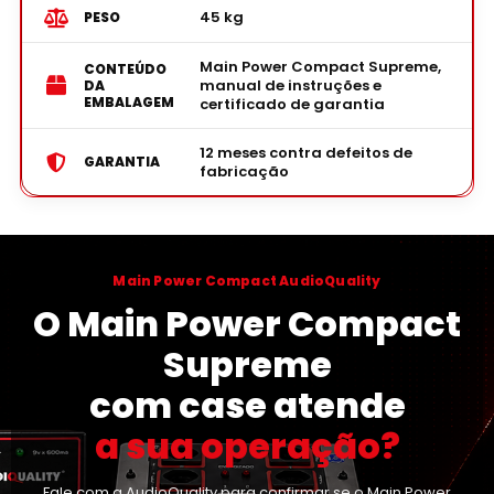
45 kg
PESO
Main Power Compact Supreme,
CONTEÚDO
manual de instruções e
DA
EMBALAGEM
certificado de garantia
12 meses contra defeitos de
GARANTIA
fabricação
Main Power Compact AudioQuality
O Main Power Compact
Supreme
com case atende
a sua operação?
Fale com a AudioQuality para confirmar se o Main Power