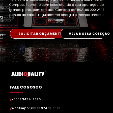
Compact Supreme com case atende à sua operação de
grande porte, com entrada Camlock de 150A, 80.000 W, 17
pontos de saída, regulador de energia e monitoramento
completo.
SOLICITAR ORÇAMENTO
VEJA NOSSA COLEÇÃO
FALE CONOSCO
›
+55 19 3434-9890
›
WhatsApp: +55 19 97401-6593