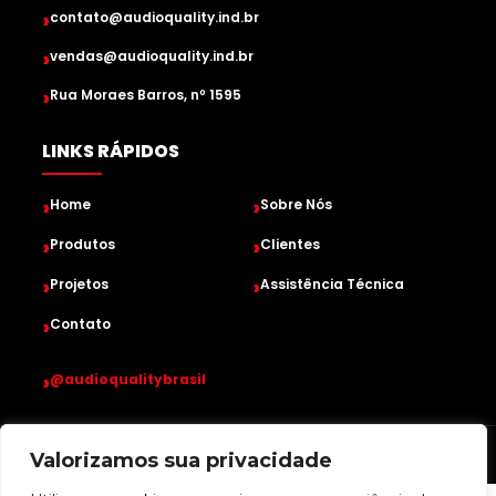
›
contato@audioquality.ind.br
›
vendas@audioquality.ind.br
›
Rua Moraes Barros, nº 1595
LINKS RÁPIDOS
›
›
Home
Sobre Nós
›
›
Produtos
Clientes
›
›
Projetos
Assistência Técnica
›
Contato
›
@audioqualitybrasil
Desenvolvido por
• Todos os direitos reservados
Valorizamos sua privacidade