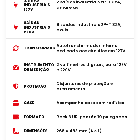
SAÍDAS
2 saídas industriais 2P+T 32A,
INDUSTRIAIS
amarelas
127V
SAÍDAS
9 saídas industriais 2P+T 32A,
INDUSTRIAIS
azuis
220V
Autotransformador interno
TRANSFORMAD
dedicado aos circuitos em 127V
2 voltímetros digitais, para 127V
INSTRUMENTO
DE MEDIÇÃO
e 220V
Disjuntores de proteção e
PROTEÇÃO
aterramento
Acompanha case com rodízios
CASE
Rack 6 UR, padrão 19 polegadas
FORMATO
266 × 483 mm (A × L)
DIMENSÕES