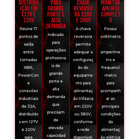
DISTRIBU
PARA
CHAVE
MONITOR
IÇÃO EM
GRANDE
REVERSO
AMENTO
127V E
PORTE E
RA 220V
COMPLET
220V
ALTA
E 380V
O
DEMANDA
Reúne 17
A chave
Possui
Indicado
pontos de
reversora
voltímetro
para
saída
permite
,
operações
entre
adequar a
amperíme
profissiona
tomadas
configuraç
tro e
is de
NBR,
ão do
frequencí
grande
PowerCon
equipame
metro
porte e
e
nto para
para
alta
conexões
alimentaç
acompanh
demanda
industriais
ão trifásica
ar as
que
de 32A,
em 220V
principais
precisam
distribuído
ou 380V,
condições
de
s em 127V
conforme
da
elevada
e 220V
a rede
alimentaç
capacidad
para
disponível.
ão elétrica