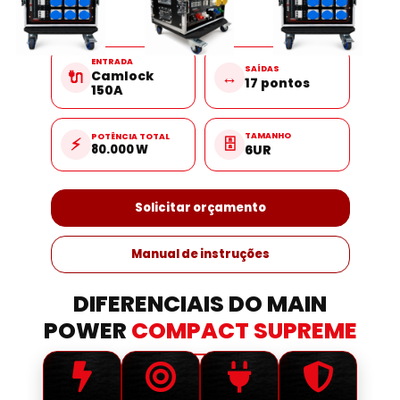
ENTRADA
SAÍDAS
🔌
↔️
Camlock
17 pontos
150A
TAMANHO
POTÊNCIA TOTAL
⚡
🗄️
80.000 W
6UR
Solicitar orçamento
Manual de instruções
DIFERENCIAIS DO MAIN
POWER
COMPACT SUPREME