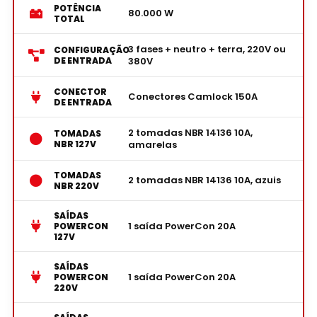
POTÊNCIA
80.000 W
TOTAL
3 fases + neutro + terra, 220V ou
CONFIGURAÇÃO
DE ENTRADA
380V
CONECTOR
Conectores Camlock 150A
DE ENTRADA
2 tomadas NBR 14136 10A,
TOMADAS
NBR 127V
amarelas
TOMADAS
2 tomadas NBR 14136 10A, azuis
NBR 220V
SAÍDAS
1 saída PowerCon 20A
POWERCON
127V
SAÍDAS
1 saída PowerCon 20A
POWERCON
220V